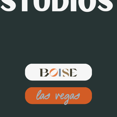
B
O
I
S
E
Las Vegas